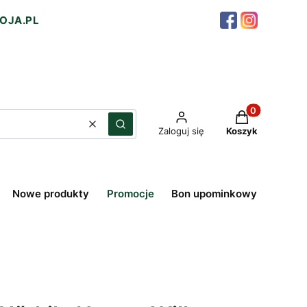
OJA.PL
Produkty w ko
Wyczyść
Szukaj
Zaloguj się
Koszyk
Nowe produkty
Promocje
Bon upominkowy