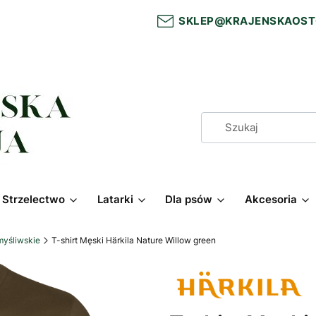
SKLEP@KRAJENSKAOST
Strzelectwo
Latarki
Dla psów
Akcesoria
myśliwskie
T-shirt Męski Härkila Nature Willow green