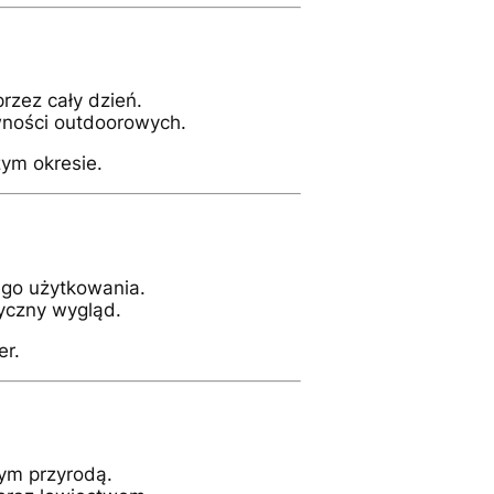
rzez cały dzień.
ywności outdoorowych.
zym okresie.
go użytkowania.
yczny wygląd.
er.
nym przyrodą.