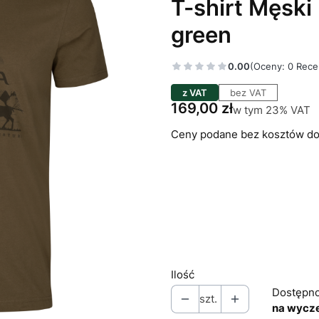
T-shirt Męski
green
0.00
(Oceny: 0 Rece
z VAT
bez VAT
Cena
169,00 zł
w tym 23% VAT
w tym
23%
VAT
Ceny podane bez kosztów do
Wybierz wariant produkt
Poszczególne warianty mogą 
*
Odzież: rozmiar
Wybierz
Ilość
Dostępno
szt.
na wycz