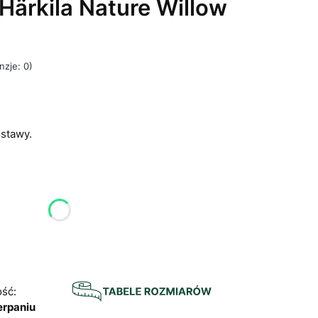
 Härkila Nature Willow
nzje: 0)
stawy.
u:
różnić się ceną
ść:
erpaniu