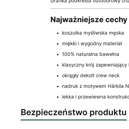
Grafika podkreśla outdoorowy char
Najważniejsze cechy 
koszulka myśliwska męska
miękki i wygodny materiał
100% naturalna bawełna
klasyczny krój zapewniający
okrągły dekolt crew neck
nadruk z motywem Härkila N
lekka i przewiewna konstruk
Bezpieczeństwo produktu