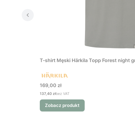
T-shirt Męski Härkila Topp Forest night 
Cena
169,00 zł
Cena
137,40 zł
bez VAT
Zobacz produkt