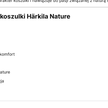
akter koszulki i nawiązuje do pasji związanej z naturą
koszulki Härkila Nature
 komfort
ature
cja