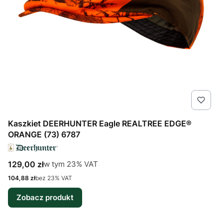
Kaszkiet DEERHUNTER Eagle REALTREE EDGE®
ORANGE (73) 6787
Cena brutto
w tym %s VAT
129,00 zł
w tym
23%
VAT
Cena netto
104,88 zł
bez 23% VAT
Zobacz produkt