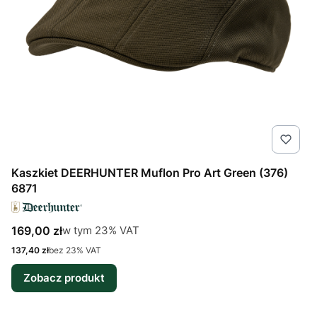
Kaszkiet DEERHUNTER Muflon Pro Art Green (376)
6871
Cena brutto
w tym %s VAT
169,00 zł
w tym
23%
VAT
Cena netto
137,40 zł
bez 23% VAT
Zobacz produkt