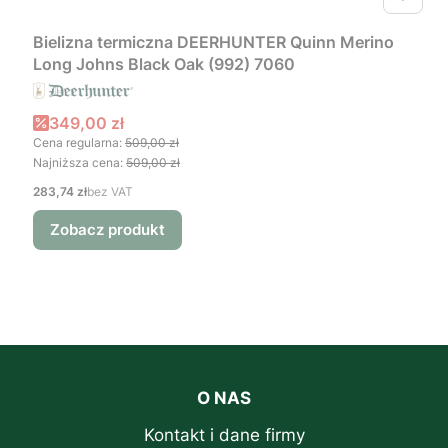
Bielizna termiczna DEERHUNTER Quinn Merino
Long Johns Black Oak (992) 7060
Cena promocyjna
349,00 zł
Cena regularna:
509,00 zł
Najniższa cena:
509,00 zł
Cena
283,74 zł
bez VAT
Zobacz produkt
O NAS
Kontakt i dane firmy