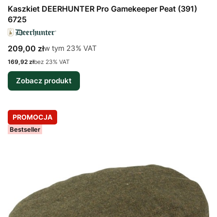
Kaszkiet DEERHUNTER Pro Gamekeeper Peat (391)
6725
Cena brutto
w tym %s VAT
209,00 zł
w tym
23%
VAT
Cena netto
169,92 zł
bez 23% VAT
Zobacz produkt
PROMOCJA
Bestseller