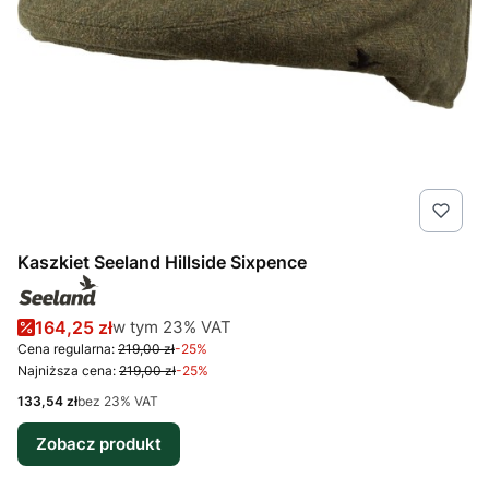
Kaszkiet Seeland Hillside Sixpence
Cena promocyjna brutto
w tym %s VAT
164,25 zł
w tym
23%
VAT
Cena regularna:
219,00 zł
-25%
Najniższa cena:
219,00 zł
-25%
Cena netto
133,54 zł
bez 23% VAT
Zobacz produkt