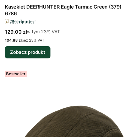
Kaszkiet DEERHUNTER Eagle Tarmac Green (379)
6786
Cena brutto
w tym %s VAT
129,00 zł
w tym
23%
VAT
Cena netto
104,88 zł
bez 23% VAT
Zobacz produkt
Bestseller