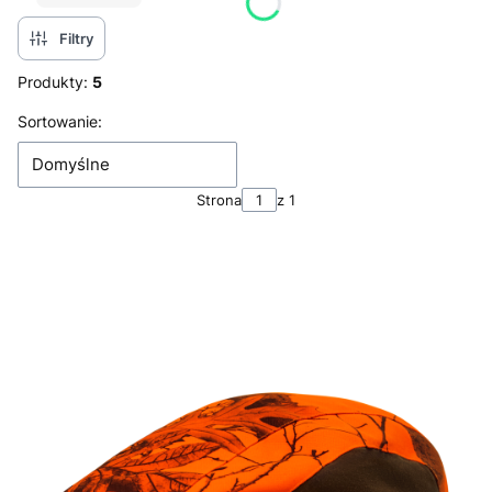
Filtry
Produkty:
5
Lista produktów
Sortowanie:
Domyślne
Strona
z 1