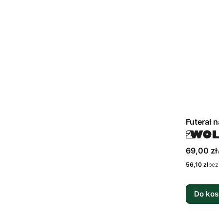
Futerał 
Cena bru
69,00 zł
Cena netto
56,10 zł
bez
Do kos