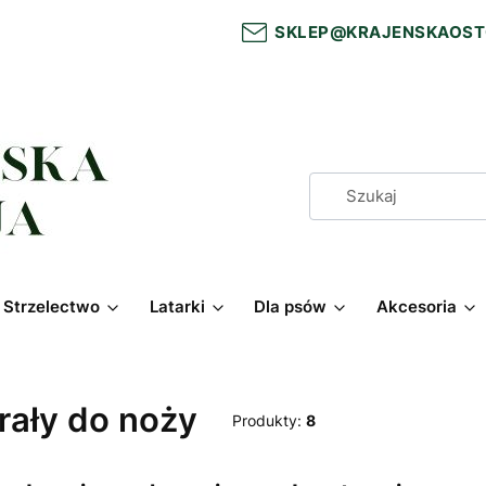
SKLEP@KRAJENSKAOST
Strzelectwo
Latarki
Dla psów
Akcesoria
rały do noży
Produkty:
8