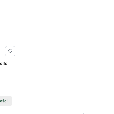
olfs
ości