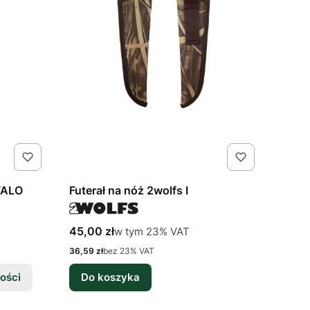
FALO
Futerał na nóż 2wolfs I
Cena brutto
w tym %s VAT
45,00 zł
w tym
23%
VAT
Cena netto
36,59 zł
bez 23% VAT
ości
Do koszyka