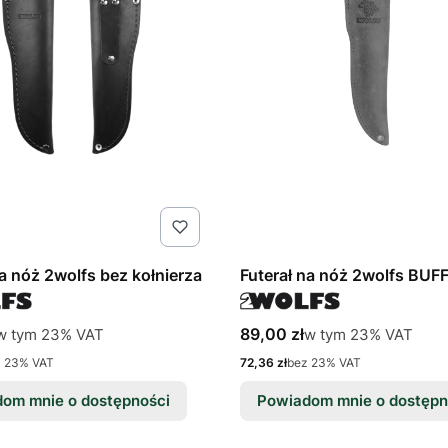
na nóż 2wolfs bez kołnierza
Futerał na nóż 2wolfs BUF
tto
Cena brutto
w tym %s VAT
w tym %s VAT
89,00 zł
w tym
23%
VAT
w tym
23%
VAT
Cena netto
z 23% VAT
72,36 zł
bez 23% VAT
om mnie o dostępności
Powiadom mnie o dostępn