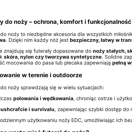
ły do noży – ochrona, komfort i funkcjonalność
 do noży to niezbędne akcesoria dla wszystkich miłośn
wa
. Dzięki nim każdy nóż jest
bezpieczny, łatwy w tran
ie znajdują się futerały dopasowane do
noży stałych, s
ak
skóra, nylon czy tworzywa syntetyczne
. Solidne za
ść mocowania do pasa lub plecaka zapewniają
pełną w
owanie w terenie i outdoorze
 do noży sprawdzają się w wielu sytuacjach:
dczas
polowania i wędkowania
, chroniąc ostrze i użytk
ushcrafcie i survivalu
, zapewniając szybki dostęp do 
odziennym użytkowaniu noży EDC, umożliwiając ich be