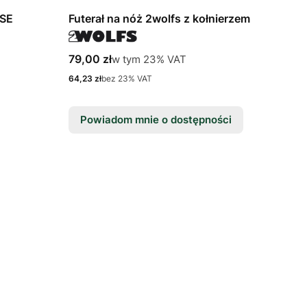
OSE
Futerał na nóż 2wolfs z kołnierzem
Cena brutto
w tym %s VAT
79,00 zł
w tym
23%
VAT
Cena netto
64,23 zł
bez 23% VAT
Powiadom mnie o dostępności