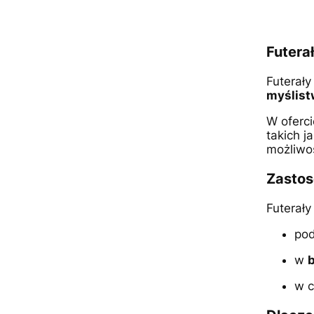
Futera
Futerały
myślist
W oferc
takich j
możliwo
Zastos
Futerały
po
w
b
w c