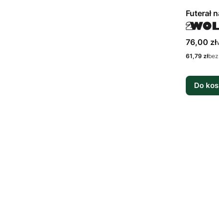
Futerał 
Cena bru
76,00 zł
Cena netto
61,79 zł
bez
Do kos