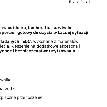
Strona
z 1
ików
outdooru, bushcraftu, survivalu i
sporcie i gotowy do użycia w każdej sytuacji
.
kładanych i EDC
, wykonane z materiałów
pięcia, kieszenie na dodatkowe akcesoria i
ygodę i bezpieczeństwo użytkowania
.
ownika;
narzędzia;
zpieczne przenoszenie.