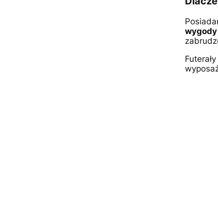
Dlacze
Posiadan
wygody 
zabrudz
Futerały
wyposaże