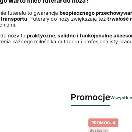
go warto mieć futerał do noża?
ie futerału to gwarancja
bezpiecznego przechowywani
transportu
. Futerały do noży zwiększają też
trwałość 
eniami.
 do noży to
praktyczne, solidne i funkcjonalne akceso
nia każdego miłośnika outdooru i profesjonalisty pracu
Promocje
Wszystkie
PROMOCJA
Bestseller