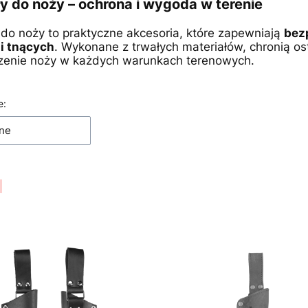
ły do noży – ochrona i wygoda w terenie
 do noży to praktyczne akcesoria, które zapewniają
bez
i tnących
. Wykonane z trwałych materiałów, chronią os
zenie noży w każdych warunkach terenowych.
a produktów
e:
ne