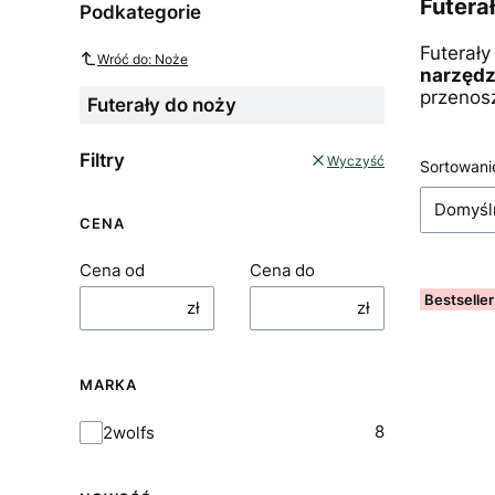
Futera
Podkategorie
Futerały
Wróć do: Noże
narzędz
przenos
Futerały do noży
Filtry
Wyczyść
List
Sortowani
Domyśl
CENA
Cena od
Cena do
Bestseller
zł
zł
MARKA
Marka
8
2wolfs