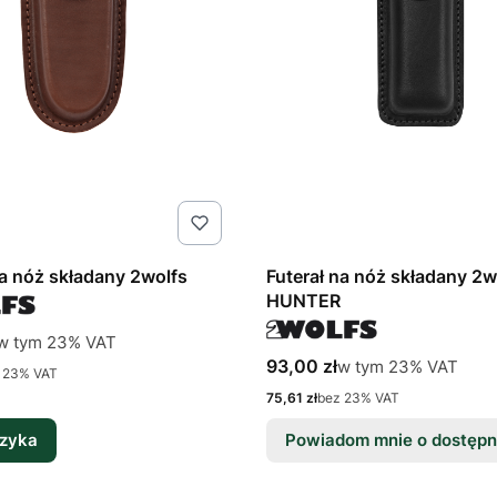
na nóż składany 2wolfs
Futerał na nóż składany 2w
HUNTER
tto
w tym %s VAT
w tym
23%
VAT
Cena brutto
w tym %s VAT
93,00 zł
w tym
23%
VAT
 23% VAT
Cena netto
75,61 zł
bez 23% VAT
zyka
Powiadom mnie o dostępn