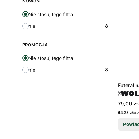
NOWOŚĆ
Nie stosuj tego filtra
8
nie
PROMOCJA
Nie stosuj tego filtra
8
nie
Futerał 
Cena bru
79,00 zł
Cena netto
64,23 zł
be
Powiad