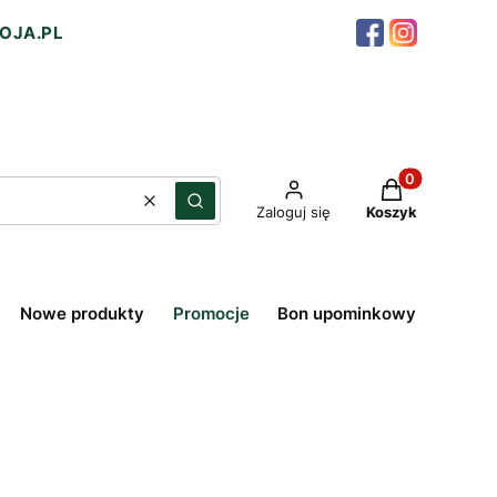
OJA.PL
Produkty w ko
Wyczyść
Szukaj
Zaloguj się
Koszyk
Nowe produkty
Promocje
Bon upominkowy