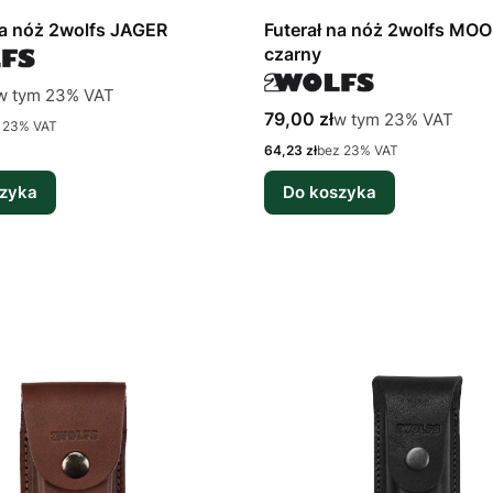
na nóż 2wolfs JAGER
Futerał na nóż 2wolfs MO
czarny
tto
w tym %s VAT
w tym
23%
VAT
Cena brutto
w tym %s VAT
79,00 zł
w tym
23%
VAT
 23% VAT
Cena netto
64,23 zł
bez 23% VAT
zyka
Do koszyka