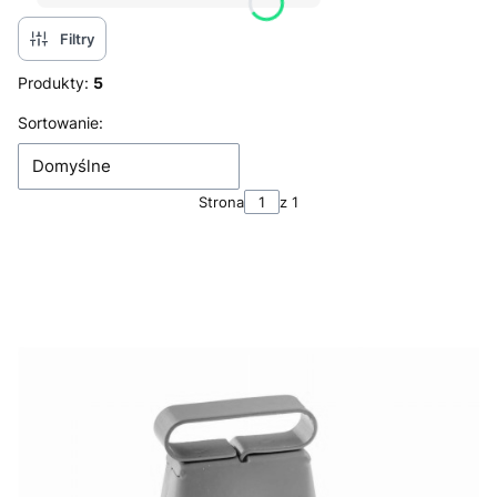
Filtry
Produkty:
5
Lista produktów
Sortowanie:
Domyślne
Strona
z 1