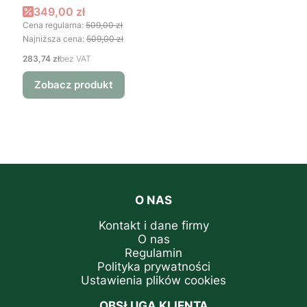
Cena promocyjna
349,00 zł
Cena regularna:
509,00 zł
Najniższa cena:
509,00 zł
Cena
283,74 zł
bez VAT
Zobacz produkt
O NAS
Kontakt i dane firmy
O nas
Regulamin
Polityka prywatności
Ustawienia plików cookies
OBSŁUGA KLIENTA