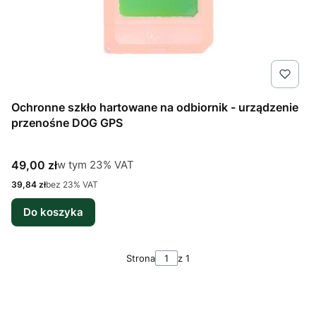
Ochronne szkło hartowane na odbiornik - urządzenie
przenośne DOG GPS
Cena brutto
w tym %s VAT
49,00 zł
w tym
23%
VAT
Cena netto
39,84 zł
bez 23% VAT
Do koszyka
Strona
z 1