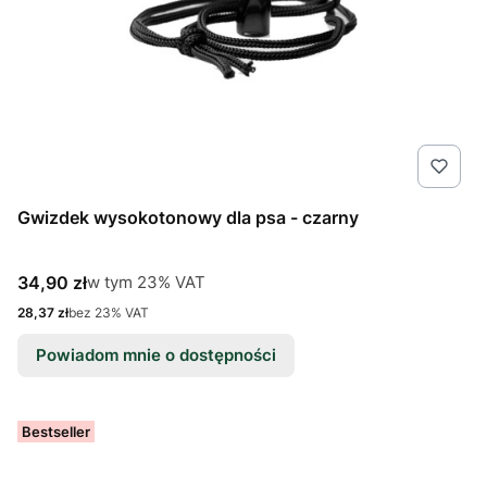
Gwizdek wysokotonowy dla psa - czarny
Cena brutto
w tym %s VAT
34,90 zł
w tym
23%
VAT
Cena netto
28,37 zł
bez 23% VAT
Powiadom mnie o dostępności
Bestseller