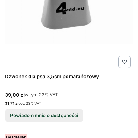
Dzwonek dla psa 3,5cm pomarańczowy
Cena brutto
w tym %s VAT
39,00 zł
w tym
23%
VAT
Cena netto
31,71 zł
bez 23% VAT
Powiadom mnie o dostępności
Bestseller