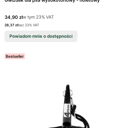
Gwizdek dla psa wysokotonowy - fioletowy
Cena brutto
w tym %s VAT
34,90 zł
w tym
23%
VAT
Cena netto
28,37 zł
bez 23% VAT
Powiadom mnie o dostępności
Bestseller