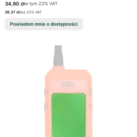
Cena brutto
w tym %s VAT
34,90 zł
w tym
23%
VAT
Cena netto
28,37 zł
bez 23% VAT
Powiadom mnie o dostępności