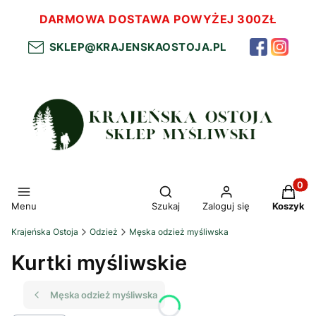
DARMOWA DOSTAWA POWYŻEJ 300ZŁ
SKLEP@KRAJENSKAOSTOJA.PL
Otwórz wyszukiwarkę
Produkt
Menu
Szukaj
Zaloguj się
Koszyk
Krajeńska Ostoja
Odzież
Męska odzież myśliwska
Kurtki myśliwskie
Męska odzież myśliwska