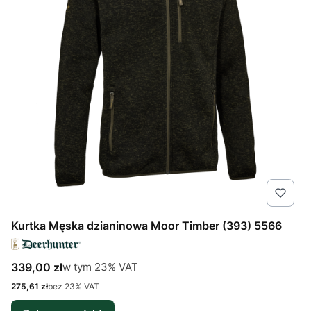
Kurtka Męska dzianinowa Moor Timber (393) 5566
Cena brutto
w tym %s VAT
339,00 zł
w tym
23%
VAT
Cena netto
275,61 zł
bez 23% VAT