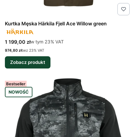
Kurtka Męska Härkila Fjell Ace Willow green
Cena brutto
w tym %s VAT
1 199,00 zł
w tym
23%
VAT
Cena netto
974,80 zł
bez 23% VAT
Zobacz produkt
Bestseller
NOWOŚĆ