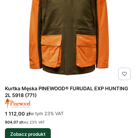
Kurtka Męska PINEWOOD® FURUDAL EXP HUNTING
2L 5918 (771)
Cena brutto
w tym %s VAT
1 112,00 zł
w tym
23%
VAT
Cena netto
904,07 zł
bez 23% VAT
Zobacz produkt