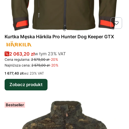
Kurtka Męska Härkila Pro Hunter Dog Keeper GTX
Cena promocyjna brutto
w tym %s VAT
2 063,20 zł
w tym
23%
VAT
Cena regularna:
2 579,00 zł
-20%
Najniższa cena:
2 579,00 zł
-20%
Cena netto
1 677,40 zł
bez 23% VAT
Zobacz produkt
Bestseller