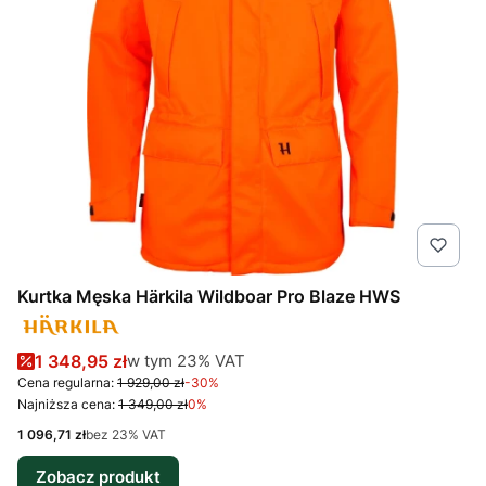
Kurtka Męska Härkila Wildboar Pro Blaze HWS
Cena promocyjna brutto
w tym %s VAT
1 348,95 zł
w tym
23%
VAT
Cena regularna:
1 929,00 zł
-30%
Najniższa cena:
1 349,00 zł
0%
Cena netto
1 096,71 zł
bez 23% VAT
Zobacz produkt