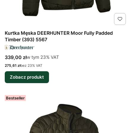
Kurtka Męska DEERHUNTER Moor Fully Padded
Timber (393) 5567
Cena brutto
w tym %s VAT
339,00 zł
w tym
23%
VAT
Cena netto
275,61 zł
bez 23% VAT
Zobacz produkt
Bestseller