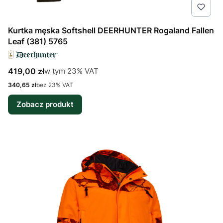
Kurtka męska Softshell DEERHUNTER Rogaland Fallen
Leaf (381) 5765
Cena brutto
w tym %s VAT
419,00 zł
w tym
23%
VAT
Cena netto
340,65 zł
bez 23% VAT
Zobacz produkt