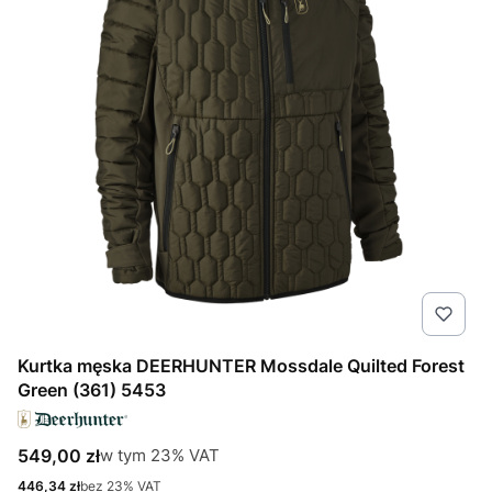
Kurtka męska DEERHUNTER Mossdale Quilted Forest
Green (361) 5453
Cena brutto
w tym %s VAT
549,00 zł
w tym
23%
VAT
Cena netto
446,34 zł
bez 23% VAT