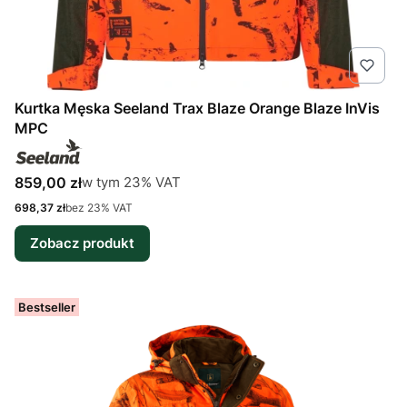
Kurtka Męska Seeland Trax Blaze Orange Blaze InVis
MPC
Cena brutto
w tym %s VAT
859,00 zł
w tym
23%
VAT
Cena netto
698,37 zł
bez 23% VAT
Zobacz produkt
Bestseller