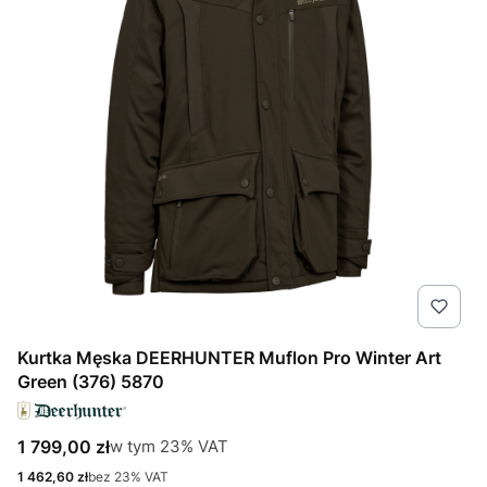
Kurtka Męska DEERHUNTER Muflon Pro Winter Art
Green (376) 5870
Cena brutto
w tym %s VAT
1 799,00 zł
w tym
23%
VAT
Cena netto
1 462,60 zł
bez 23% VAT