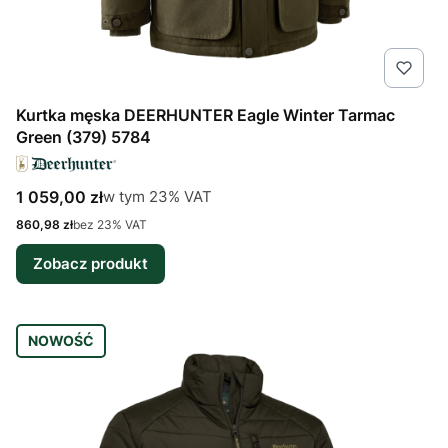
Kurtka męska DEERHUNTER Eagle Winter Tarmac
Green (379) 5784
Cena brutto
w tym %s VAT
1 059,00 zł
w tym
23%
VAT
Cena netto
860,98 zł
bez 23% VAT
Zobacz produkt
NOWOŚĆ