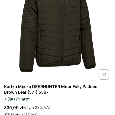
Kurtka Męska DEERHUNTER Moor Fully Padded
Brown Leaf (571) 5567
Cena brutto
w tym %s VAT
339,00 zł
w tym
23%
VAT
Cena netto
275,61 zł
bez 23% VAT