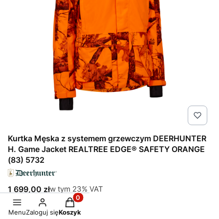
Kurtka Męska z systemem grzewczym DEERHUNTER
H. Game Jacket REALTREE EDGE® SAFETY ORANGE
(83) 5732
Cena brutto
w tym %s VAT
1 699,00 zł
w tym
23%
VAT
Produkty w koszyku: 0. Zobacz szczegół
Cena netto
1 381,30 zł
bez 23% VAT
Menu
Zaloguj się
Koszyk