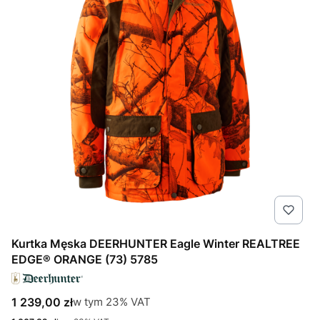
Kurtka Męska DEERHUNTER Eagle Winter REALTREE
EDGE® ORANGE (73) 5785
Cena brutto
w tym %s VAT
1 239,00 zł
w tym
23%
VAT