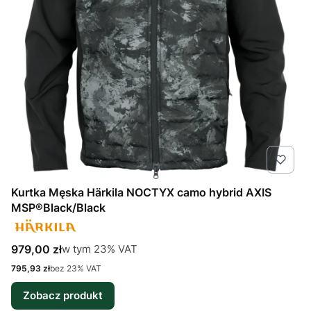
Kurtka Męska Härkila NOCTYX camo hybrid AXIS
MSP®Black/Black
Cena brutto
w tym %s VAT
979,00 zł
w tym
23%
VAT
Cena netto
795,93 zł
bez 23% VAT
Zobacz produkt