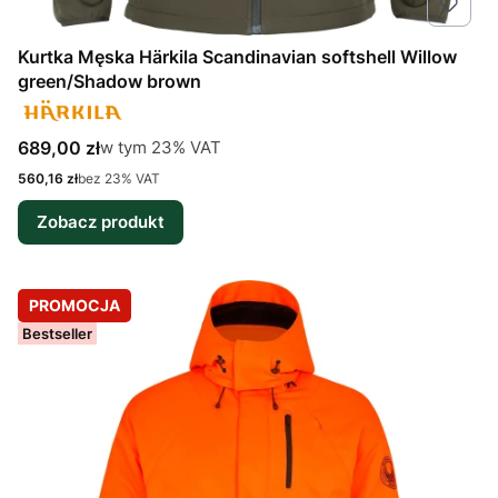
Kurtka Męska Härkila Scandinavian softshell Willow
green/Shadow brown
Cena brutto
w tym %s VAT
689,00 zł
w tym
23%
VAT
Cena netto
560,16 zł
bez 23% VAT
Zobacz produkt
PROMOCJA
Bestseller