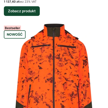
Cena netto
1 137,40 zł
bez 23% VAT
Zobacz produkt
Bestseller
NOWOŚĆ