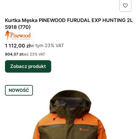
Kurtka Męska PINEWOOD FURUDAL EXP HUNTING 2L
5918 (770)
Cena brutto
w tym %s VAT
1 112,00 zł
w tym
23%
VAT
Cena netto
904,07 zł
bez 23% VAT
Zobacz produkt
NOWOŚĆ