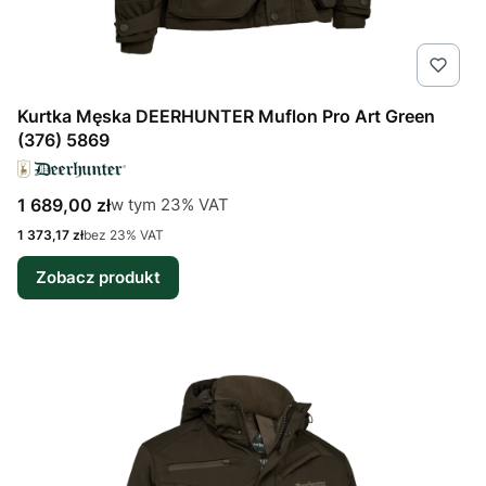
Kurtka Męska DEERHUNTER Muflon Pro Art Green
(376) 5869
Cena brutto
w tym %s VAT
1 689,00 zł
w tym
23%
VAT
Cena netto
1 373,17 zł
bez 23% VAT
Zobacz produkt