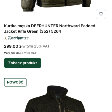
Kurtka męska DEERHUNTER Northward Padded
Jacket Rifle Green (352) 5264
Cena brutto
w tym %s VAT
299,00 zł
w tym
23%
VAT
Cena netto
243,09 zł
bez 23% VAT
Zobacz produkt
NOWOŚĆ