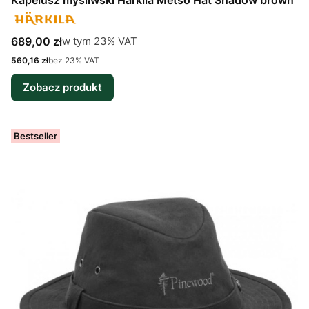
Kapelusz myśliwski Härkila Metso Hat Shadow brown
Cena brutto
w tym %s VAT
689,00 zł
w tym
23%
VAT
Cena netto
560,16 zł
bez 23% VAT
Zobacz produkt
Bestseller