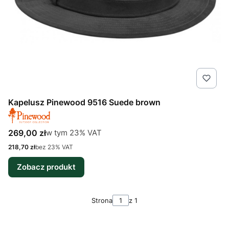
Kapelusz Pinewood 9516 Suede brown
Cena brutto
w tym %s VAT
269,00 zł
w tym
23%
VAT
Cena netto
218,70 zł
bez 23% VAT
Zobacz produkt
Strona
z 1