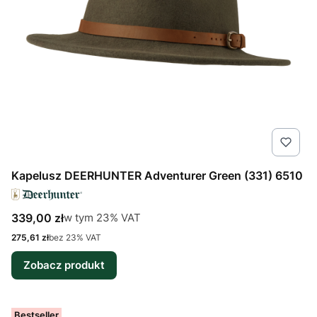
Kapelusz DEERHUNTER Adventurer Green (331) 6510
Cena brutto
w tym %s VAT
339,00 zł
w tym
23%
VAT
Cena netto
275,61 zł
bez 23% VAT
Zobacz produkt
Bestseller