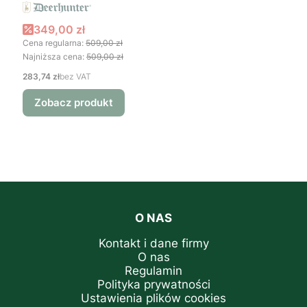
Cena promocyjna
349,00 zł
Cena regularna:
509,00 zł
Najniższa cena:
509,00 zł
Cena
283,74 zł
bez VAT
Zobacz produkt
O NAS
Kontakt i dane firmy
O nas
Regulamin
Polityka prywatności
Ustawienia plików cookies