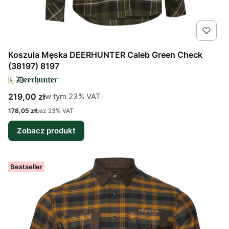
Koszula Męska DEERHUNTER Caleb Green Check
(38197) 8197
Cena brutto
w tym %s VAT
219,00 zł
w tym
23%
VAT
Cena netto
178,05 zł
bez 23% VAT
Zobacz produkt
Bestseller