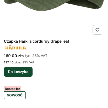
Czapka Härkila corduroy Grape leaf
Cena brutto
w tym %s VAT
169,00 zł
w tym
23%
VAT
Cena netto
137,40 zł
bez 23% VAT
Do koszyka
Bestseller
NOWOŚĆ