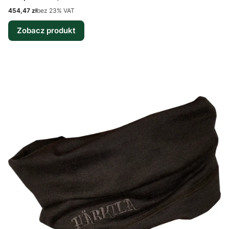
Cena netto
454,47 zł
bez 23% VAT
Zobacz produkt