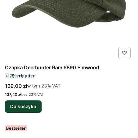
Czapka Deerhunter Ram 6890 Elmwood
Cena brutto
w tym %s VAT
169,00 zł
w tym
23%
VAT
Cena netto
137,40 zł
bez 23% VAT
Do koszyka
Bestseller