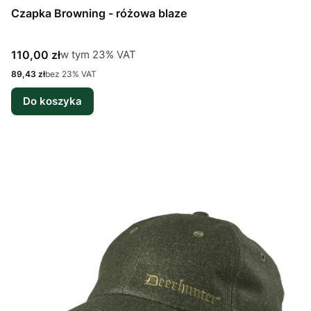
Czapka Browning - różowa blaze
Cena brutto
w tym %s VAT
110,00 zł
w tym
23%
VAT
Cena netto
89,43 zł
bez 23% VAT
Do koszyka