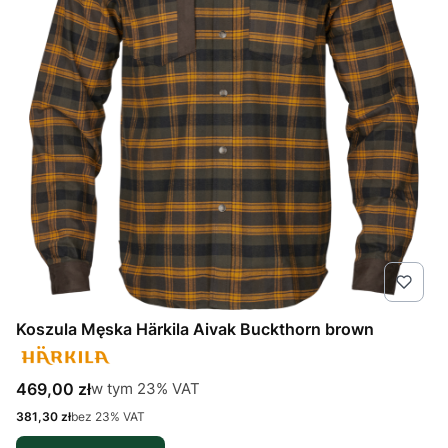
Koszula Męska Härkila Aivak Buckthorn brown
Cena brutto
w tym %s VAT
469,00 zł
w tym
23%
VAT
Cena netto
381,30 zł
bez 23% VAT