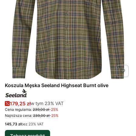
Koszula Męska Seeland Highseat Burnt olive
Cena promocyjna brutto
w tym %s VAT
179,25 zł
w tym
23%
VAT
Cena regularna:
239,00 zł
-25%
Najniższa cena:
239,00 zł
-25%
Cena netto
145,73 zł
bez 23% VAT
Zobacz produkt