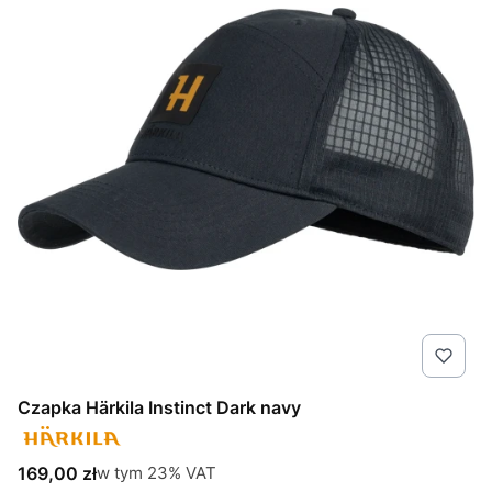
Czapka Härkila Instinct Dark navy
Cena brutto
w tym %s VAT
169,00 zł
w tym
23%
VAT