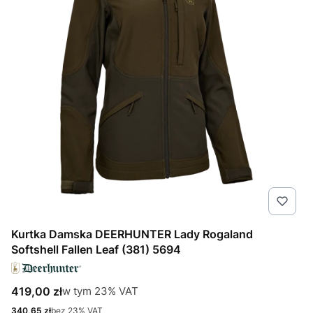
Kurtka Damska DEERHUNTER Lady Rogaland
Softshell Fallen Leaf (381) 5694
Cena brutto
w tym %s VAT
419,00 zł
w tym
23%
VAT
Cena netto
340,65 zł
bez 23% VAT