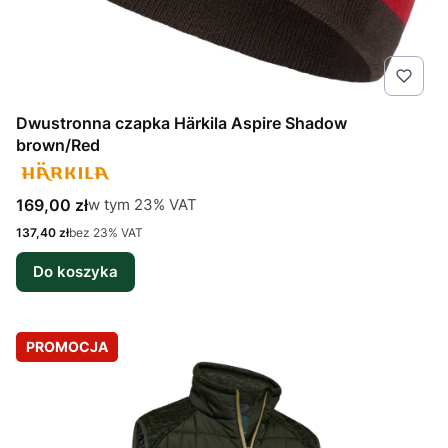
Dwustronna czapka Härkila Aspire Shadow
brown/Red
Cena brutto
w tym %s VAT
169,00 zł
w tym
23%
VAT
Cena netto
137,40 zł
bez 23% VAT
Do koszyka
PROMOCJA