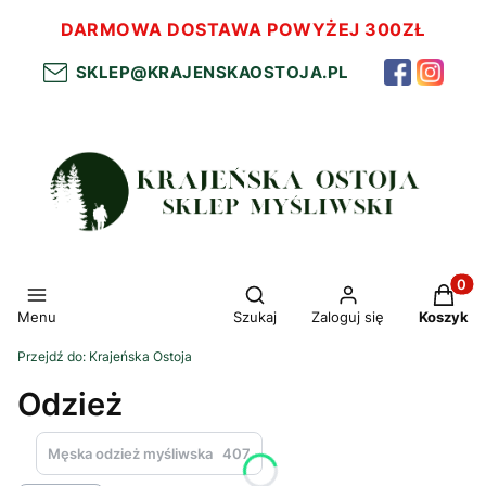
DARMOWA DOSTAWA POWYŻEJ 300ZŁ
SKLEP@KRAJENSKAOSTOJA.PL
Otwórz wyszukiwarkę
Produkt
Menu
Szukaj
Zaloguj się
Koszyk
Przejdź do:
Krajeńska Ostoja
Odzież
Męska odzież myśliwska
407