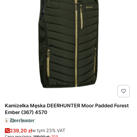
Kamizelka Męska DEERHUNTER Moor Padded Forest
Ember (367) 4570
Cena promocyjna brutto
w tym %s VAT
239,20 zł
w tym
23%
VAT
Cena regularna:
299,00 zł
-20%