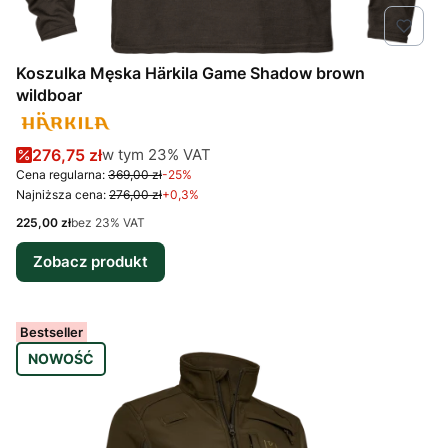
Koszulka Męska Härkila Game Shadow brown
wildboar
Cena promocyjna brutto
w tym %s VAT
276,75 zł
w tym
23%
VAT
Cena regularna:
369,00 zł
-25%
Najniższa cena:
276,00 zł
+0,3%
Cena netto
225,00 zł
bez 23% VAT
Zobacz produkt
Bestseller
NOWOŚĆ