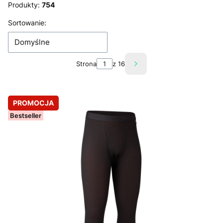
Produkty:
754
Lista produktów
Sortowanie:
Domyślne
Strona
z 16
Następne produkty
PROMOCJA
Bestseller