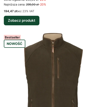
Najniższa cena:
299,00 zł
-20%
Cena netto
194,47 zł
bez 23% VAT
Zobacz produkt
Bestseller
NOWOŚĆ