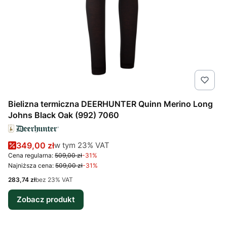
Bielizna termiczna DEERHUNTER Quinn Merino Long
Johns Black Oak (992) 7060
Cena promocyjna brutto
w tym %s VAT
349,00 zł
w tym
23%
VAT
Cena regularna:
509,00 zł
-31%
Najniższa cena:
509,00 zł
-31%
Cena netto
283,74 zł
bez 23% VAT
Zobacz produkt