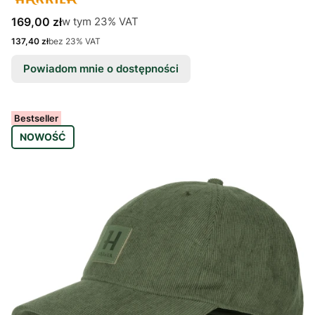
Cena brutto
w tym %s VAT
169,00 zł
w tym
23%
VAT
Cena netto
137,40 zł
bez 23% VAT
Powiadom mnie o dostępności
Bestseller
NOWOŚĆ