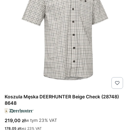
Koszula Męska DEERHUNTER Beige Check (28748)
8648
Cena brutto
w tym %s VAT
219,00 zł
w tym
23%
VAT
Cena netto
178,05 zł
bez 23% VAT