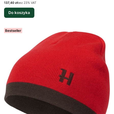
Cena netto
137,40 zł
bez 23% VAT
Do koszyka
Bestseller