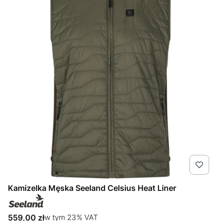
Kamizelka Męska Seeland Celsius Heat Liner
Cena brutto
w tym %s VAT
559,00 zł
w tym
23%
VAT