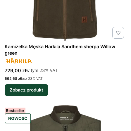
Kamizelka Męska Härkila Sandhem sherpa Willow
green
Cena brutto
w tym %s VAT
729,00 zł
w tym
23%
VAT
Cena netto
592,68 zł
bez 23% VAT
Zobacz produkt
Bestseller
NOWOŚĆ