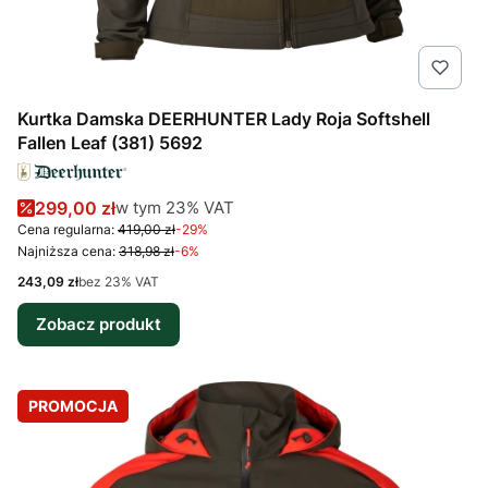
Kurtka Damska DEERHUNTER Lady Roja Softshell
Fallen Leaf (381) 5692
Cena promocyjna brutto
w tym %s VAT
299,00 zł
w tym
23%
VAT
Cena regularna:
419,00 zł
-29%
Najniższa cena:
318,98 zł
-6%
Cena netto
243,09 zł
bez 23% VAT
Zobacz produkt
PROMOCJA