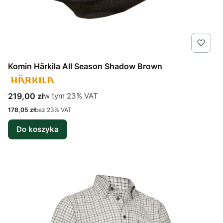
Komin Härkila All Season Shadow Brown
Cena brutto
w tym %s VAT
219,00 zł
w tym
23%
VAT
Cena netto
178,05 zł
bez 23% VAT
Do koszyka