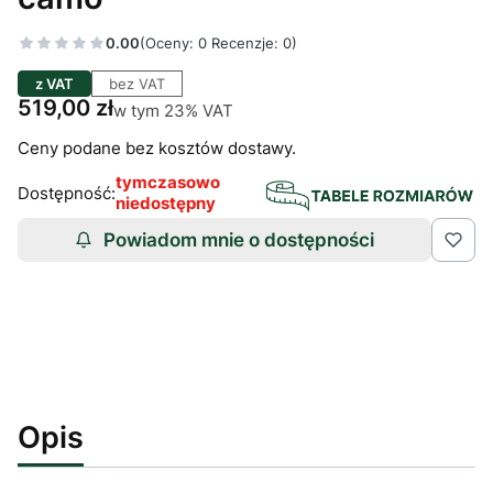
0.00
(Oceny: 0 Recenzje: 0)
z VAT
bez VAT
Cena
519,00 zł
w tym 23% VAT
w tym
23%
VAT
Ceny podane bez kosztów dostawy.
tymczasowo
Dostępność:
niedostępny
Powiadom mnie o dostępności
Opis