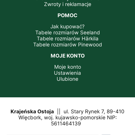
Zwroty i reklamacje
POMOC
Jak kupować?
Tabele rozmiarów Seeland
Tabele rozmiarów Härkila
Tabele rozmiarów Pinewood
MOJE KONTO
Moje konto
Ustawienia
Ulubione
Krajeńska Ostoja
|| ul. Stary Rynek 7, 89-410
Więcbork, woj. kujawsko-pomorskie NIP:
5611464139
tel.
+48 880 218 588
e-mail: