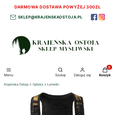
DARMOWA DOSTAWA POWYŻEJ 300ZŁ
SKLEP@KRAJENSKAOSTOJA.PL
Otwórz wyszukiwarkę
Produkt
Menu
Szukaj
Zaloguj się
Koszyk
Krajeńska Ostoja
Optyka
Lornetki