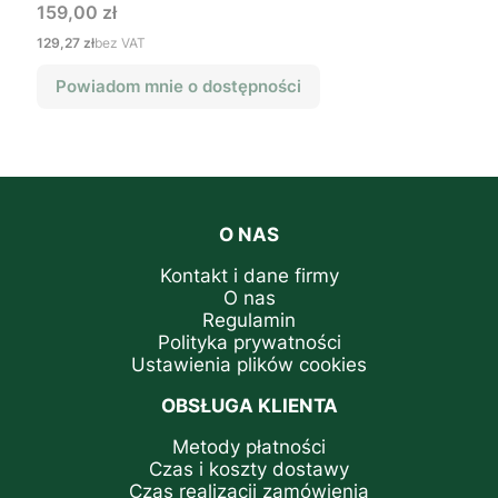
Cena
159,00 zł
Cena
129,27 zł
bez VAT
Powiadom mnie o dostępności
O NAS
Kontakt i dane firmy
O nas
Regulamin
Polityka prywatności
Ustawienia plików cookies
OBSŁUGA KLIENTA
Metody płatności
Czas i koszty dostawy
Czas realizacji zamówienia