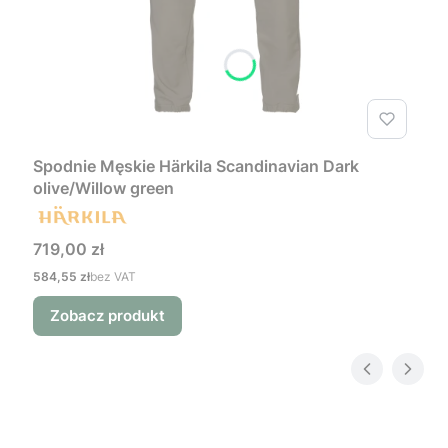
Spodnie Męskie Härkila Scandinavian Dark
olive/Willow green
Cena
719,00 zł
Cena
584,55 zł
bez VAT
Zobacz produkt