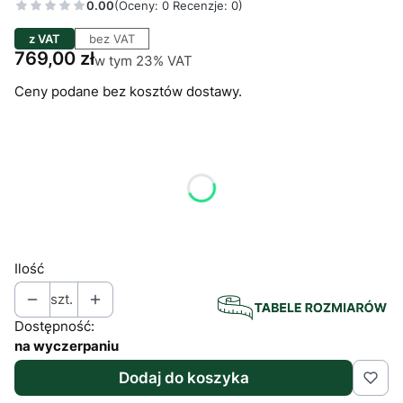
0.00
(Oceny: 0 Recenzje: 0)
z VAT
bez VAT
Cena
769,00 zł
w tym 23% VAT
w tym
23%
VAT
Ceny podane bez kosztów dostawy.
Wybierz wariant produktu:
Poszczególne warianty mogą różnić się ceną
*
Spodnie: rozmiar
Wybierz
Ilość
szt.
Dostępność:
na wyczerpaniu
Dodaj do koszyka