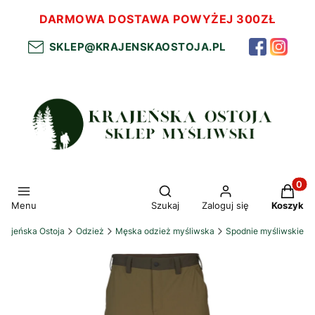
DARMOWA DOSTAWA POWYŻEJ 300ZŁ
SKLEP@KRAJENSKAOSTOJA.PL
Otwórz wyszukiwarkę
Produkt
Menu
Szukaj
Zaloguj się
Koszyk
Krajeńska Ostoja
Odzież
Męska odzież myśliwska
Spodnie myśliwskie