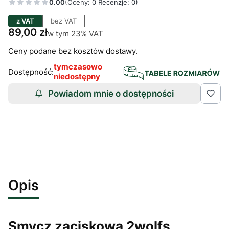
0.00
(Oceny: 0 Recenzje: 0)
z VAT
bez VAT
Cena
89,00 zł
w tym 23% VAT
w tym
23%
VAT
Ceny podane bez kosztów dostawy.
tymczasowo
Dostępność:
niedostępny
Powiadom mnie o dostępności
Opis
Smycz zaciskowa 2wolfs