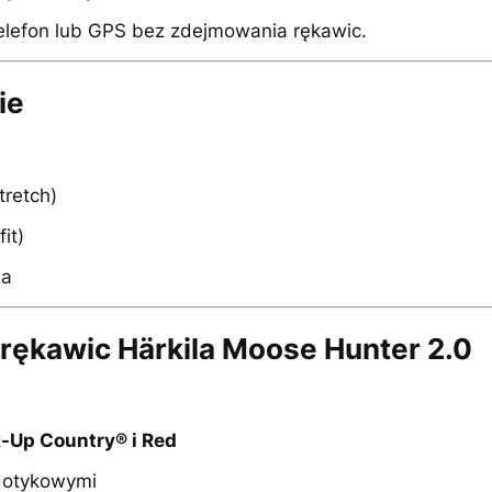
elefon lub GPS bez zdejmowania rękawic.
ie
tretch)
it)
ia
rękawic Härkila Moose Hunter 2.0
-Up Country® i Red
dotykowymi