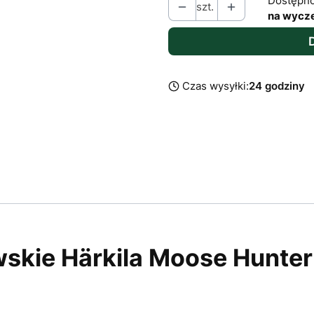
Dostępno
szt.
na wycz
Czas wysyłki:
24 godziny
kie Härkila Moose Hunter 2