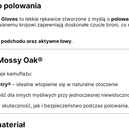
o polowania
 Gloves
to lekkie rękawice stworzone z myślą o
polowa
wanemu krojowi zapewniają doskonałe czucie broni, c
 podchodu oraz aktywne łowy
.
 Mossy Oak®
je kamuflażu:
try®
– idealne wtopienie się w naturalne otoczenie
ść dla innych myśliwych przy jednoczesnej niewidoczno
 skuteczność, jak i bezpieczeństwo podczas polowania
ateriał