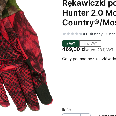
Rękawiczki p
Hunter 2.0 
Country®/Mo
0.00
(Oceny: 0 Rece
z VAT
bez VAT
Cena
469,00 zł
w tym 23% VAT
w tym
23%
VAT
Ceny podane bez kosztów do
Wybierz wariant produkt
Poszczególne warianty mogą 
*
Odzież: rozmiar
Wybierz
Ilość