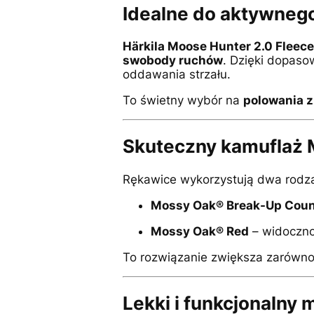
Idealne do aktywneg
Härkila Moose Hunter 2.0 Fleece
swobody ruchów
. Dzięki dopaso
oddawania strzału.
To świetny wybór na
polowania z
Skuteczny kamuflaż
Rękawice wykorzystują dwa rodza
Mossy Oak® Break-Up Coun
Mossy Oak® Red
– widoczno
To rozwiązanie zwiększa zarówno
Lekki i funkcjonalny m