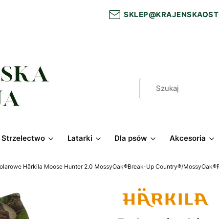
SKLEP@KRAJENSKAOST
Strzelectwo
Latarki
Dla psów
Akcesoria
polarowe Härkila Moose Hunter 2.0 MossyOak®Break-Up Country®/MossyOak®