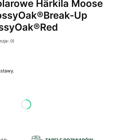
olarowe Härkila Moose
MossyOak®Break-Up
ssyOak®Red
nzje: 0)
stawy.
u:
różnić się ceną