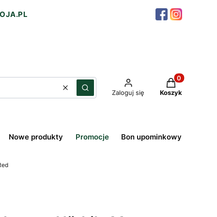
OJA.PL
Produkty w ko
Wyczyść
Szukaj
Zaloguj się
Koszyk
Nowe produkty
Promocje
Bon upominkowy
Red