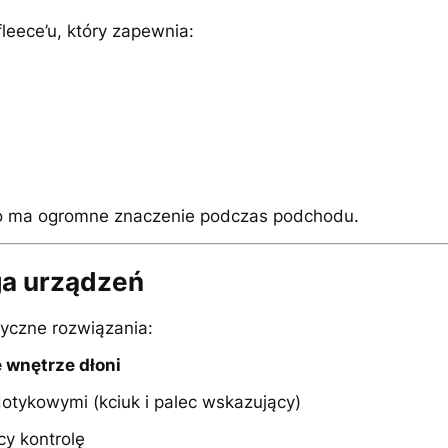
eece’u, który zapewnia:
co ma ogromne znaczenie podczas podchodu.
ga urządzeń
yczne rozwiązania:
wnętrze dłoni
otykowymi (kciuk i palec wskazujący)
y kontrolę