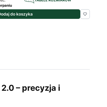
ść:
erpaniu
Dodaj do koszyka
.0 – precyzja i