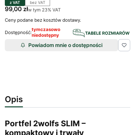
z VAT
bez VAT
Cena
99,00 zł
w tym 23% VAT
w tym
23%
VAT
Ceny podane bez kosztów dostawy.
tymczasowo
Dostępność:
niedostępny
Powiadom mnie o dostępności
Opis
Portfel 2wolfs SLIM –
kompaktowy i trwały