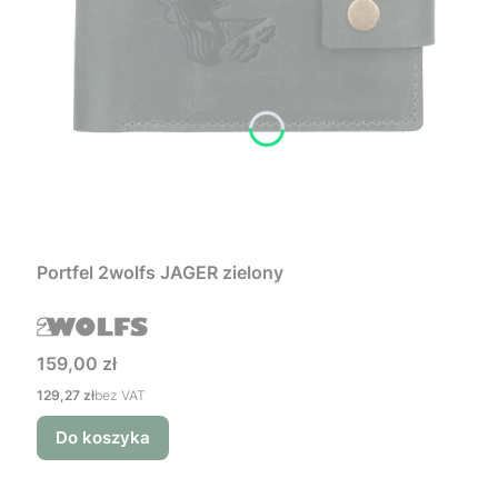
Portfel 2wolfs JAGER zielony
Cena
159,00 zł
Cena
129,27 zł
bez VAT
Do koszyka