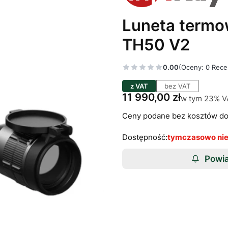
Luneta termow
TH50 V2
0.00
(Oceny: 0 Rece
z VAT
bez VAT
Cena
11 990,00 zł
w tym 23% V
w tym
23%
V
Ceny podane bez kosztów do
Dostępność:
tymczasowo ni
Powia