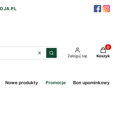
OJA.PL
Produkty w ko
Wyczyść
Szukaj
Zaloguj się
Koszyk
Nowe produkty
Promocje
Bon upominkowy