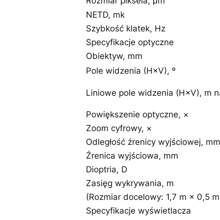
Rozmiar piksela, μm
NETD, mk
Szybkość klatek, Hz
Specyfikacje optyczne
Obiektyw, mm
Pole widzenia (H×V), º
Liniowe pole widzenia (H×V), m 
Powiększenie optyczne, ×
Zoom cyfrowy, ×
Odległość źrenicy wyjściowej, m
Źrenica wyjściowa, mm
Dioptria, D
Zasięg wykrywania, m
(Rozmiar docelowy: 1,7 m × 0,5 
Specyfikacje wyświetlacza