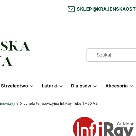
SKLEP@KRAJENSKAOST
Strzelectwo
Latarki
Dla psów
Akcesoria
rmowizyjne
Luneta termowizyjna InfiRay Tube TH50 V2