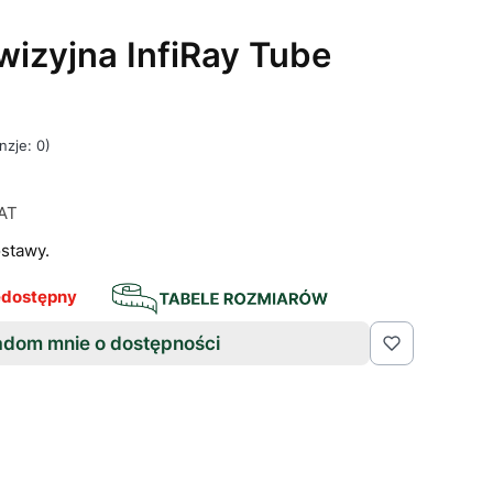
izyjna InfiRay Tube
nzje: 0)
AT
AT
stawy.
edostępny
dom mnie o dostępności