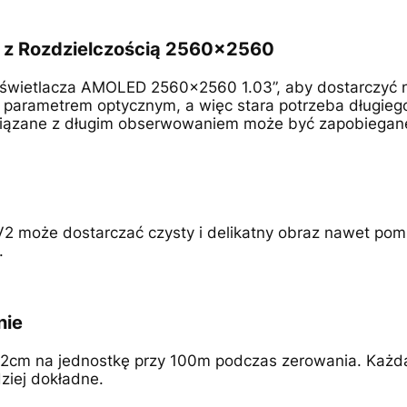
 z Rozdzielczością 2560x2560
wietlacza AMOLED 2560x2560 1.03”, aby dostarczyć n
arametrem optycznym, a więc stara potrzeba długiego p
wiązane z długim obserwowaniem może być zapobiegan
 V2 może dostarczać czysty i delikatny obraz nawet 
.
nie
.2cm na jednostkę przy 100m podczas zerowania. Każda 
ziej dokładne.