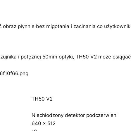
 obraz płynnie bez migotania i zacinania co użytkowni
czujnika i potężnej 50mm optyki, TH50 V2 może osiąga
TH50 V2
Niechłodzony detektor podczerwieni
640 × 512