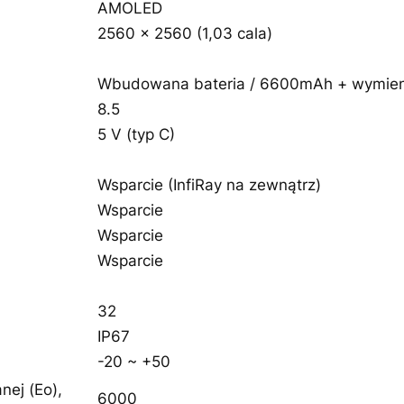
AMOLED
2560 × 2560 (1,03 cala)
Wbudowana bateria / 6600mAh + wymienn
8.5
5 V (typ C)
Wsparcie (InfiRay na zewnątrz)
Wsparcie
Wsparcie
Wsparcie
32
IP67
-20 ~ +50
nej (Eo),
6000