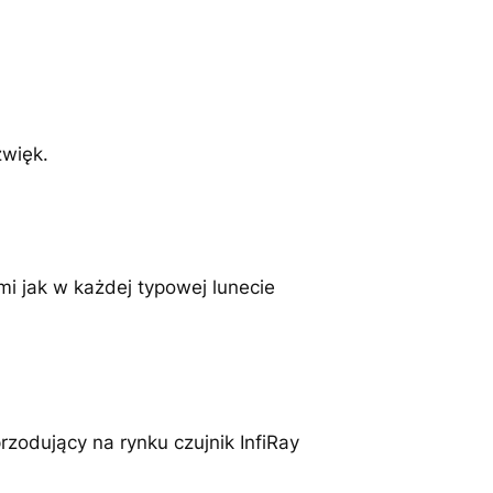
źwięk.
i jak w każdej typowej lunecie
zodujący na rynku czujnik InfiRay