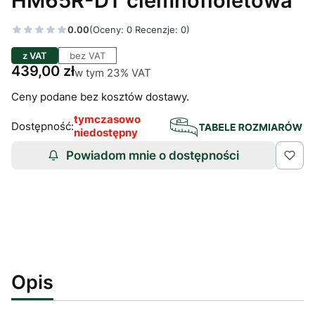
HM65R-DT ciemnofioletowa
0.00
(Oceny: 0 Recenzje: 0)
z VAT
bez VAT
Cena
439,00 zł
w tym 23% VAT
w tym
23%
VAT
Ceny podane bez kosztów dostawy.
tymczasowo
Dostępność:
niedostępny
Powiadom mnie o dostępności
Opis