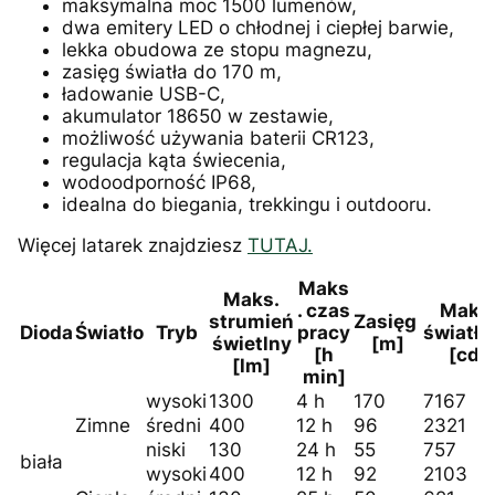
maksymalna moc 1500 lumenów,
dwa emitery LED o chłodnej i ciepłej barwie,
lekka obudowa ze stopu magnezu,
zasięg światła do 170 m,
ładowanie USB-C,
akumulator 18650 w zestawie,
możliwość używania baterii CR123,
regulacja kąta świecenia,
wodoodporność IP68,
idealna do biegania, trekkingu i outdooru.
Więcej latarek znajdziesz
TUTAJ.
Maks
Maks.
. czas
Maks
strumień
Zasięg
Dioda
Światło
Tryb
pracy
światło
świetlny
[m]
[h
[cd]
[lm]
min]
wysoki
1300
4 h
170
7167
Zimne
średni
400
12 h
96
2321
niski
130
24 h
55
757
biała
wysoki
400
12 h
92
2103