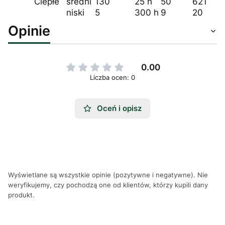
Ciepłe
średni
130
25 h
50
621
niski
5
300 h
9
20
Opinie
0.00
Liczba ocen: 0
Oceń i opisz
Wyświetlane są wszystkie opinie (pozytywne i negatywne). Nie
weryfikujemy, czy pochodzą one od klientów, którzy kupili dany
produkt.