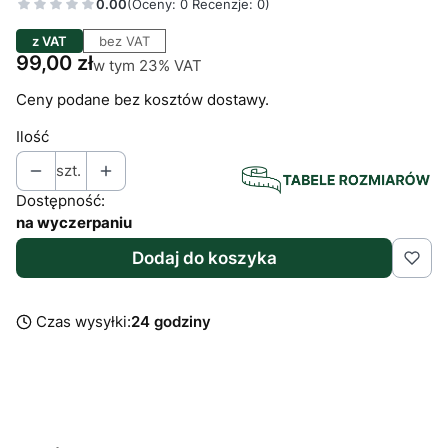
0.00
(Oceny: 0 Recenzje: 0)
z VAT
bez VAT
Cena
99,00 zł
w tym 23% VAT
w tym
23%
VAT
Ceny podane bez kosztów dostawy.
Ilość
szt.
Dostępność:
na wyczerpaniu
Dodaj do koszyka
Czas wysyłki:
24 godziny