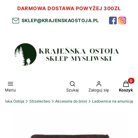
DARMOWA DOSTAWA POWYŻEJ 300ZŁ
SKLEP@KRAJENSKAOSTOJA.PL
Otwórz wyszukiwarkę
Produkt
Menu
Szukaj
Zaloguj się
Koszyk
ajeńska Ostoja
Strzelectwo
Akcesoria do broni
Ładownice na amunicję