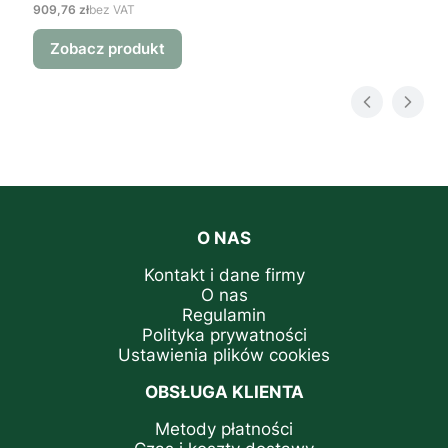
Cena
909,76 zł
bez VAT
Zobacz produkt
O NAS
Kontakt i dane firmy
O nas
Regulamin
Polityka prywatności
Ustawienia plików cookies
OBSŁUGA KLIENTA
Metody płatności