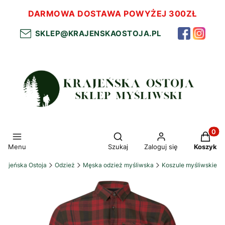
DARMOWA DOSTAWA POWYŻEJ 300ZŁ
SKLEP@KRAJENSKAOSTOJA.PL
Otwórz wyszukiwarkę
Produkt
Menu
Szukaj
Zaloguj się
Koszyk
Krajeńska Ostoja
Odzież
Męska odzież myśliwska
Koszule myśliwskie