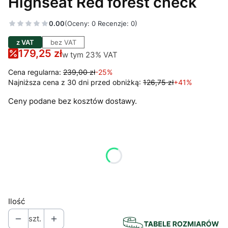
Highseat Red forest check
0.00
(Oceny: 0 Recenzje: 0)
z VAT
bez VAT
179,25 zł
w tym 23% VAT
w tym
23%
VAT
Cena regularna:
239,00 zł
-25%
Najniższa cena z 30 dni przed obniżką:
126,75 zł
+41%
Ceny podane bez kosztów dostawy.
Wybierz wariant produktu:
Poszczególne warianty mogą różnić się ceną
*
Odzież: rozmiar
Wybierz
Ilość
szt.