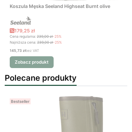
Koszula Męska Seeland Highseat Burnt olive
Cena promocyjna
179,25 zł
Cena regularna:
239,00 zł
-25%
Najniższa cena:
239,00 zł
-25%
Cena
145,73 zł
bez VAT
Zobacz produkt
Polecane produkty
Bestseller