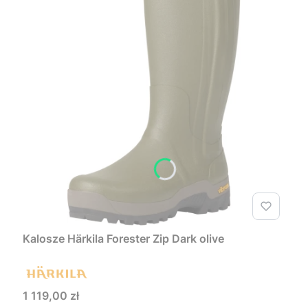
Kalosze Härkila Forester Zip Dark olive
Cena
1 119,00 zł