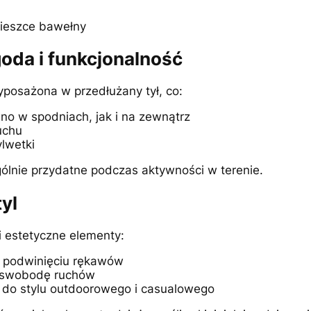
mieszce bawełny
goda i funkcjonalność
posażona w przedłużany tył, co:
no w spodniach, jak i na zewnątrz
uchu
lwetki
ólnie przydatne podczas aktywności w terenie.
yl
i estetyczne elementy:
 podwinięciu rękawów
y swobodę ruchów
 do stylu outdoorowego i casualowego