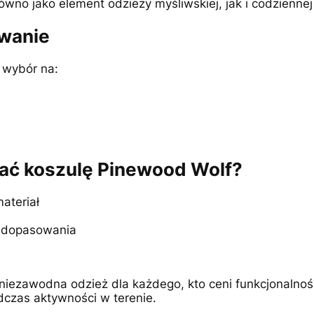
ówno jako element odzieży myśliwskiej, jak i codziennej
wanie
 wybór na:
ać koszulę Pinewood Wolf?
ateriał
o dopasowania
iezawodna odzież dla każdego, kto ceni funkcjonalnoś
czas aktywności w terenie.