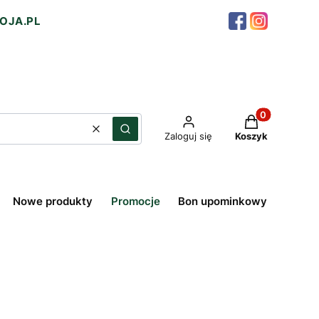
OJA.PL
Produkty w ko
Wyczyść
Szukaj
Zaloguj się
Koszyk
Nowe produkty
Promocje
Bon upominkowy