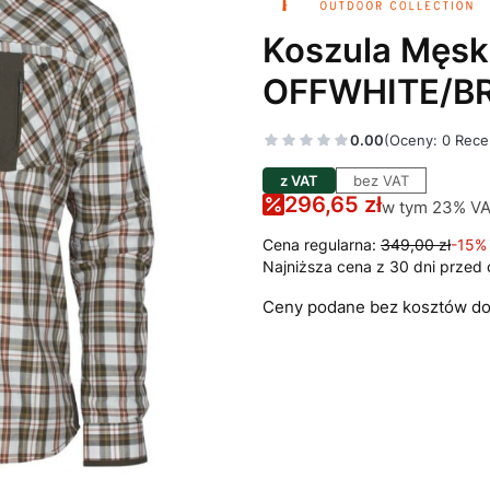
Koszula Męs
OFFWHITE/B
0.00
(Oceny: 0 Rece
z VAT
bez VAT
296,65 zł
w tym 23% V
w tym
23%
VA
Cena regularna:
349,00 zł
-15%
Najniższa cena z 30 dni przed 
Ceny podane bez kosztów do
Wybierz wariant produkt
Poszczególne warianty mogą 
*
Odzież: rozmiar
Wybierz