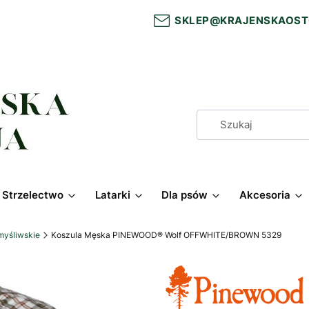
SKLEP@KRAJENSKAOST
Strzelectwo
Latarki
Dla psów
Akcesoria
myśliwskie
Koszula Męska PINEWOOD® Wolf OFFWHITE/BROWN 5329