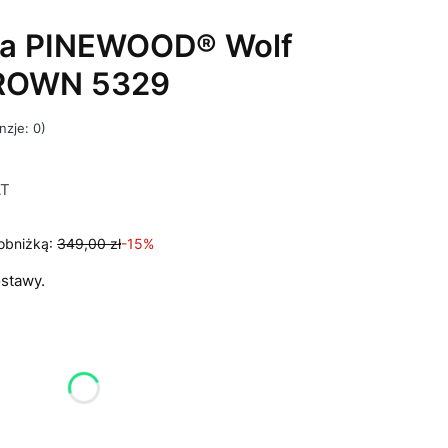
ka PINEWOOD® Wolf
ROWN 5329
nzje: 0)
AT
T
obniżką:
349,00 zł
-15%
stawy.
u:
różnić się ceną