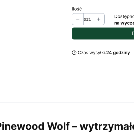
Ilość
Dostępno
szt.
na wycz
Czas wysyłki:
24 godziny
inewood Wolf – wytrzymało