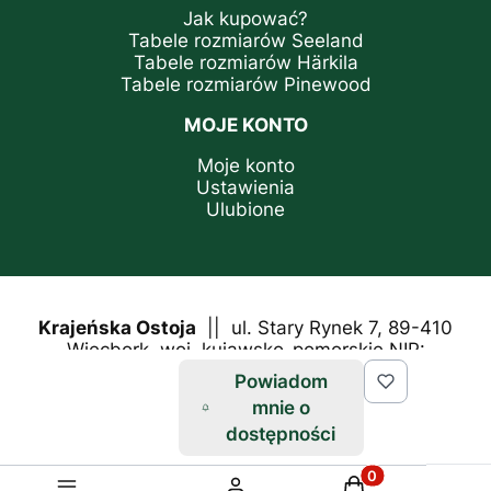
Jak kupować?
Tabele rozmiarów Seeland
Tabele rozmiarów Härkila
Tabele rozmiarów Pinewood
MOJE KONTO
Moje konto
Ustawienia
Ulubione
Krajeńska Ostoja
|| ul. Stary Rynek 7, 89-410
Więcbork, woj. kujawsko-pomorskie NIP:
5611464139
Powiadom
mnie o
tel.
+48 880 218 588
e-mail:
dostępności
sklep@krajenskaostoja.pl
Produkty w koszyk