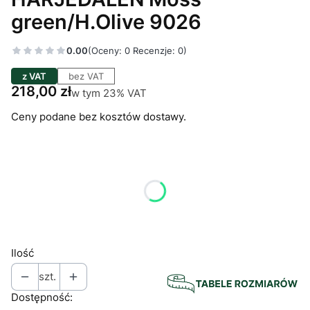
green/H.Olive 9026
0.00
(Oceny: 0 Recenzje: 0)
z VAT
bez VAT
Cena
218,00 zł
w tym 23% VAT
w tym
23%
VAT
Ceny podane bez kosztów dostawy.
Wybierz wariant produktu:
Poszczególne warianty mogą różnić się ceną
*
Odzież: rozmiar
Wybierz
Ilość
szt.
Dostępność: