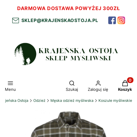
DARMOWA DOSTAWA POWYŻEJ 300ZŁ
SKLEP@KRAJENSKAOSTOJA.PL
Otwórz wyszukiwarkę
Produkt
Menu
Szukaj
Zaloguj się
Koszyk
Krajeńska Ostoja
Odzież
Męska odzież myśliwska
Koszule myśliwskie