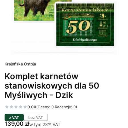
Krajeńska Ostoja
Komplet karnetów
stanowiskowych dla 50
Myśliwych - Dzik
0.00
(Oceny: 0 Recenzje: 0)
z VAT
bez VAT
Cena
139,00 zł
w tym 23% VAT
w tym
23%
VAT