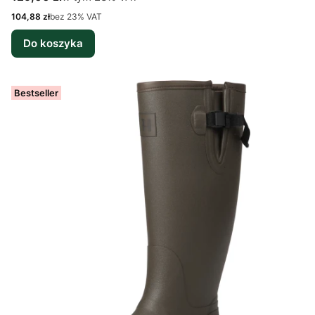
Cena netto
104,88 zł
bez 23% VAT
Do koszyka
Bestseller