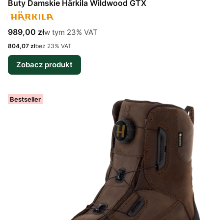
Buty Damskie Härkila Wildwood GTX
Cena brutto
w tym %s VAT
989,00 zł
w tym
23%
VAT
Cena netto
804,07 zł
bez 23% VAT
Zobacz produkt
Bestseller