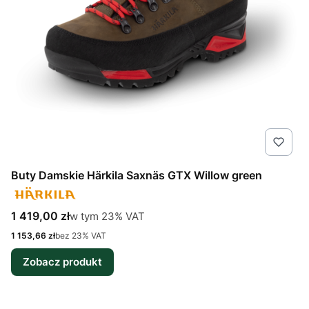
Buty Damskie Härkila Saxnäs GTX Willow green
Cena brutto
w tym %s VAT
1 419,00 zł
w tym
23%
VAT
Cena netto
1 153,66 zł
bez 23% VAT
Zobacz produkt