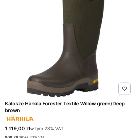
Kalosze Härkila Forester Textile Willow green/Deep
brown
Cena brutto
w tym %s VAT
1 119,00 zł
w tym
23%
VAT
Cena netto
909,76 zł
bez 23% VAT