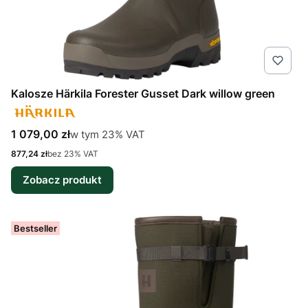
Kalosze Härkila Forester Gusset Dark willow green
Cena brutto
w tym %s VAT
1 079,00 zł
w tym
23%
VAT
Cena netto
877,24 zł
bez 23% VAT
Zobacz produkt
Bestseller