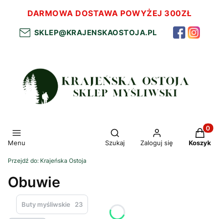
DARMOWA DOSTAWA POWYŻEJ 300ZŁ
SKLEP@KRAJENSKAOSTOJA.PL
Otwórz wyszukiwarkę
Produkt
Menu
Szukaj
Zaloguj się
Koszyk
Przejdź do:
Krajeńska Ostoja
Obuwie
Buty myśliwskie
23