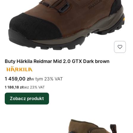
Buty Härkila Reidmar Mid 2.0 GTX Dark brown
Cena brutto
w tym %s VAT
1 459,00 zł
w tym
23%
VAT
Cena netto
1 186,18 zł
bez 23% VAT
Zobacz produkt