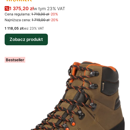
Cena promocyjna brutto
w tym %s VAT
1 375,20 zł
w tym
23%
VAT
Cena regularna:
1 719,00 zł
-20%
Najniższa cena:
1 719,00 zł
-20%
Cena netto
1 118,05 zł
bez 23% VAT
Zobacz produkt
Bestseller