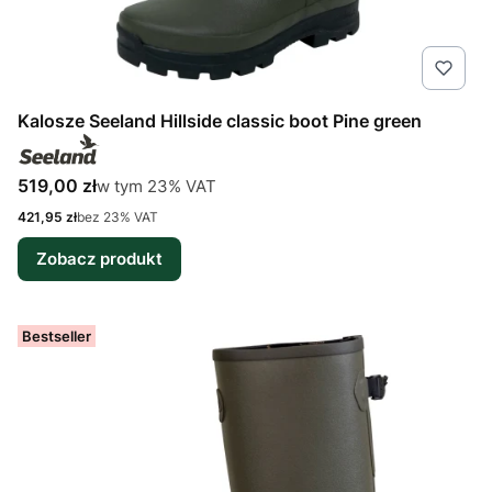
Kalosze Seeland Hillside classic boot Pine green
Cena brutto
w tym %s VAT
519,00 zł
w tym
23%
VAT
Cena netto
421,95 zł
bez 23% VAT
Zobacz produkt
Bestseller