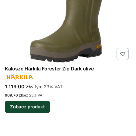
Kalosze Härkila Forester Zip Dark olive
Cena brutto
w tym %s VAT
1 119,00 zł
w tym
23%
VAT
Cena netto
909,76 zł
bez 23% VAT
Zobacz produkt