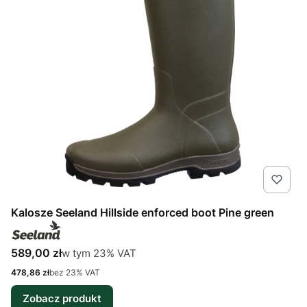
Kalosze Seeland Hillside enforced boot Pine green
Cena brutto
w tym %s VAT
589,00 zł
w tym
23%
VAT
Cena netto
478,86 zł
bez 23% VAT
Zobacz produkt