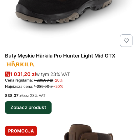
Buty Męskie Härkila Pro Hunter Light Mid GTX
Cena promocyjna brutto
w tym %s VAT
1 031,20 zł
w tym
23%
VAT
Cena regularna:
1 289,00 zł
-20%
Najniższa cena:
1 289,00 zł
-20%
Cena netto
838,37 zł
bez 23% VAT
Zobacz produkt
PROMOCJA