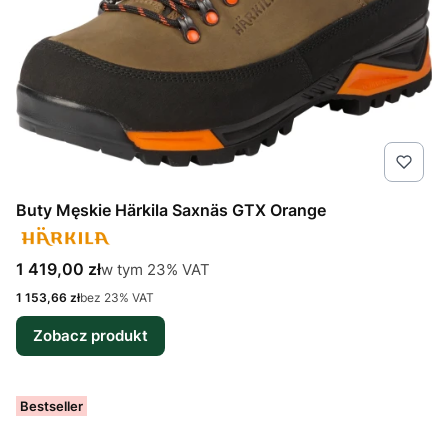
Buty Męskie Härkila Saxnäs GTX Orange
Cena brutto
w tym %s VAT
1 419,00 zł
w tym
23%
VAT
Cena netto
1 153,66 zł
bez 23% VAT
Zobacz produkt
Bestseller