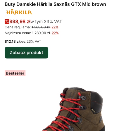
Buty Damskie Härkila Saxnäs GTX Mid brown
Cena promocyjna brutto
w tym %s VAT
998,98 zł
w tym
23%
VAT
Cena regularna:
1 289,00 zł
-22%
Najniższa cena:
1 289,00 zł
-22%
Cena netto
812,18 zł
bez 23% VAT
Zobacz produkt
Bestseller