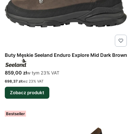
Buty Męskie Seeland Enduro Explore Mid Dark Brown
Cena brutto
w tym %s VAT
859,00 zł
w tym
23%
VAT
Cena netto
698,37 zł
bez 23% VAT
Zobacz produkt
Bestseller