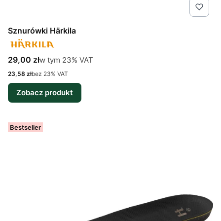
Sznurówki Härkila
Cena brutto
w tym %s VAT
29,00 zł
w tym
23%
VAT
Cena netto
23,58 zł
bez 23% VAT
Zobacz produkt
Bestseller