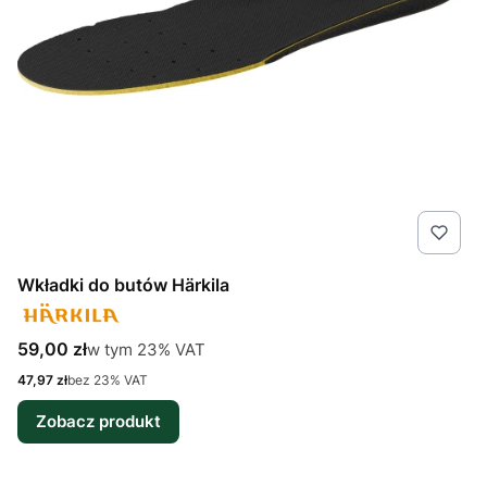
Wkładki do butów Härkila
Cena brutto
w tym %s VAT
59,00 zł
w tym
23%
VAT
Cena netto
47,97 zł
bez 23% VAT
Zobacz produkt