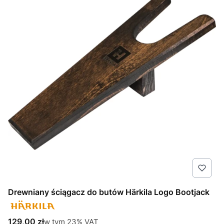
Drewniany ściągacz do butów Härkila Logo Bootjack
Cena brutto
w tym %s VAT
129,00 zł
w tym
23%
VAT