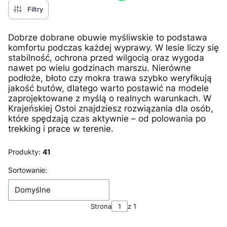
Filtry
Dobrze dobrane obuwie myśliwskie to podstawa
komfortu podczas każdej wyprawy. W lesie liczy się
stabilność, ochrona przed wilgocią oraz wygoda
nawet po wielu godzinach marszu. Nierówne
podłoże, błoto czy mokra trawa szybko weryfikują
jakość butów, dlatego warto postawić na modele
zaprojektowane z myślą o realnych warunkach. W
Krajeńskiej Ostoi znajdziesz rozwiązania dla osób,
które spędzają czas aktywnie – od polowania po
trekking i prace w terenie.
Produkty:
41
Lista produktów
Sortowanie:
Domyślne
Strona
z 1