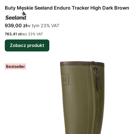
Buty Męskie Seeland Enduro Tracker High Dark Brown
Cena brutto
w tym %s VAT
939,00 zł
w tym
23%
VAT
Cena netto
763,41 zł
bez 23% VAT
Zobacz produkt
Bestseller