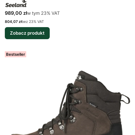
Cena brutto
w tym %s VAT
989,00 zł
w tym
23%
VAT
Cena netto
804,07 zł
bez 23% VAT
Zobacz produkt
Bestseller