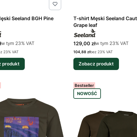
Męski Seeland BGH Pine
T-shirt Męski Seeland Caut
Grape leaf
tto
Cena brutto
w tym %s VAT
w tym %s VAT
ł
129,00 zł
w tym
23%
VAT
w tym
23%
VAT
Cena netto
ez 23% VAT
104,88 zł
bez 23% VAT
 produkt
Zobacz produkt
Bestseller
NOWOŚĆ