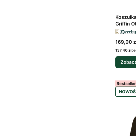
Koszulk
Griffin 
Cena bru
169,00 z
Cena netto
137,40 zł
be
Zobacz
Bestseller
NOWOŚ