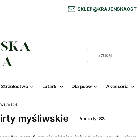
SKLEP@KRAJENSKAOST
Strzelectwo
Latarki
Dla psów
Akcesoria
myśliwskie
irty myśliwskie
Produkty:
83