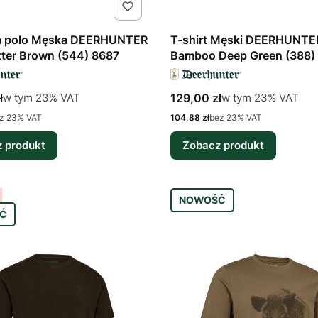
a polo Męska DEERHUNTER
T-shirt Męski DEERHUNTE
Otter Brown (544) 8687
Bamboo Deep Green (388)
tto
Cena brutto
w tym %s VAT
w tym %s VAT
ł
129,00 zł
w tym
23%
VAT
w tym
23%
VAT
Cena netto
z 23% VAT
104,88 zł
bez 23% VAT
 produkt
Zobacz produkt
NOWOŚĆ
Ć