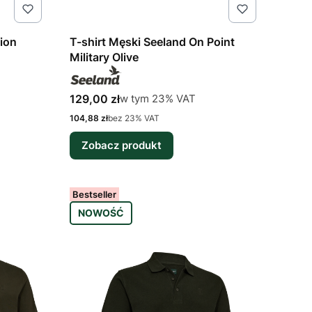
ion
T-shirt Męski Seeland On Point
Military Olive
Cena brutto
w tym %s VAT
129,00 zł
w tym
23%
VAT
Cena netto
104,88 zł
bez 23% VAT
Zobacz produkt
Bestseller
NOWOŚĆ