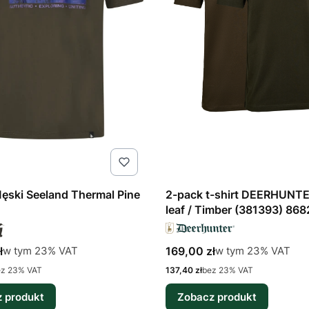
Męski Seeland Thermal Pine
2-pack t-shirt DEERHUNTE
leaf / Timber (381393) 868
tto
Cena brutto
w tym %s VAT
w tym %s VAT
ł
169,00 zł
w tym
23%
VAT
w tym
23%
VAT
Cena netto
ez 23% VAT
137,40 zł
bez 23% VAT
 produkt
Zobacz produkt