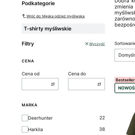
Dobra k
Podkategorie
zmienia
myśliws
Wróć do: Męska odzież myśliwska
zarówno
bezpośre
T-shirty myśliwskie
List
Filtry
Sortowani
Wyczyść
Domyśl
CENA
Cena od
Cena do
Bestseller
zł
zł
NOWOŚ
MARKA
Marka
22
Deerhunter
38
Harkila