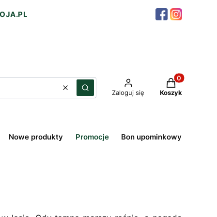
OJA.PL
Produkty w ko
Wyczyść
Szukaj
Zaloguj się
Koszyk
Nowe produkty
Promocje
Bon upominkowy