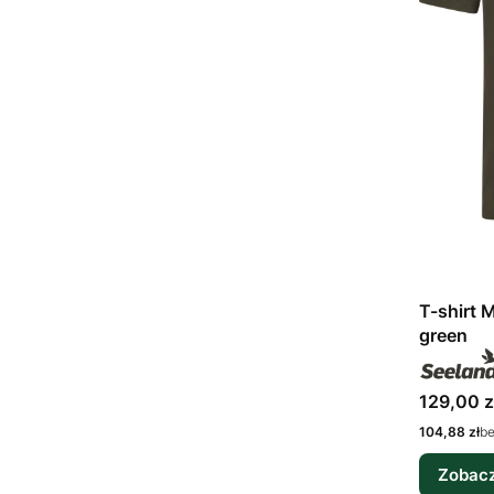
T-shirt 
green
Cena bru
129,00 z
Cena netto
104,88 zł
b
Zobacz