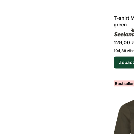
T-shirt 
green
Cena bru
129,00 z
Cena netto
104,88 zł
b
Zobacz
Bestseller