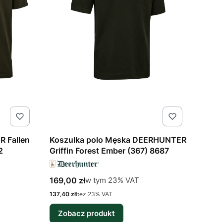
R Fallen
Koszulka polo Męska DEERHUNTER
2
Griffin Forest Ember (367) 8687
Cena brutto
w tym %s VAT
169,00 zł
w tym
23%
VAT
Cena netto
137,40 zł
bez 23% VAT
Zobacz produkt