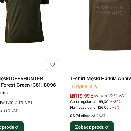
 Męski DEERHUNTER
T-shirt Męski Härkila Anni
Forest Green (361) 8096
Cena promocyjna brutto
w tym %s VAT
118,99 zł
w tym
23%
VAT
tto
w tym %s VAT
ł
Cena regularna:
169,00 zł
-30%
w tym
23%
VAT
Najniższa cena:
126,00 zł
-6%
ez 23% VAT
Cena netto
96,74 zł
bez 23% VAT
 produkt
Zobacz produkt