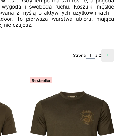
t w lesie. Gdy tempo marszu rośnie, a pogoda
, wygoda i swoboda ruchu. Koszulki męskie
ktowana z myślą o aktywnych użytkownikach –
tdoor. To pierwsza warstwa ubioru, mająca
j nie czujesz.
Strona
z 2
Następne pr
Bestseller