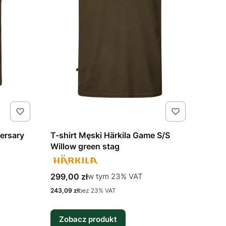
versary
T-shirt Męski Härkila Game S/S
Willow green stag
Cena brutto
w tym %s VAT
299,00 zł
w tym
23%
VAT
Cena netto
243,09 zł
bez 23% VAT
Zobacz produkt