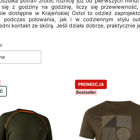
oszulka potrafi zrobić różnicę już od pierwszych minu
 się z godziny na godzinę, liczy się przewiewność
kie dostępne w Krajeńskiej Ostoi to odzież zaproje
 podczas polowania, jak i w codziennym stylu ou
dni kontakt ze skórą. Jeśli działa dobrze, praktycznie je
a produktów
e:
ne
PROMOCJA
Ć
Bestseller