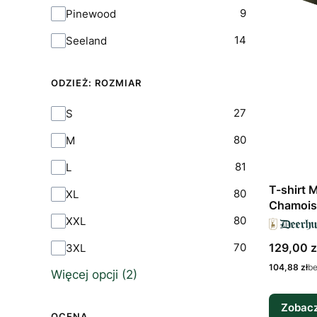
9
Pinewood
14
Seeland
ODZIEŻ: ROZMIAR
Odzież: rozmiar
27
S
80
M
81
L
T-shirt
80
XL
Chamois 
80
XXL
Cena bru
129,00 z
70
3XL
Cena netto
104,88 zł
b
Więcej opcji (2)
Zobacz
OCENA