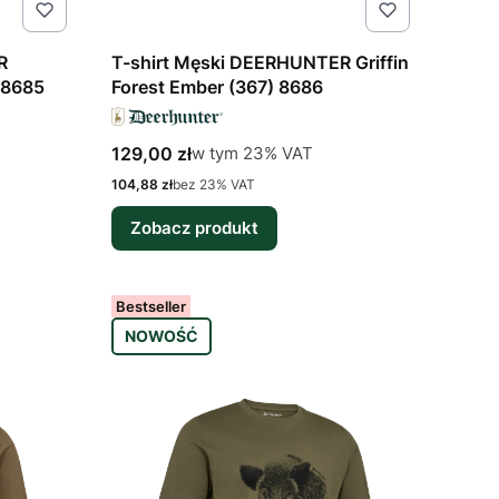
R
T-shirt Męski DEERHUNTER Griffin
 8685
Forest Ember (367) 8686
Cena brutto
w tym %s VAT
129,00 zł
w tym
23%
VAT
Cena netto
104,88 zł
bez 23% VAT
Zobacz produkt
Bestseller
NOWOŚĆ